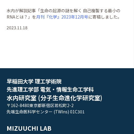
水内が解説記事「生命の起源の謎を解く 自己複製する最小の
RNAとは？」を
月刊『化学』2023年12月号
に寄稿しました。
2023.11.18
早稲田大学 理工学術院
先進理工学部 電気・情報生命工学科
水内研究室 (分子生命進化学研究室)
〒162-8480東京都新宿区若松町2-2
先端生命医科学センター (TWIns) 01C301
MIZUUCHI LAB